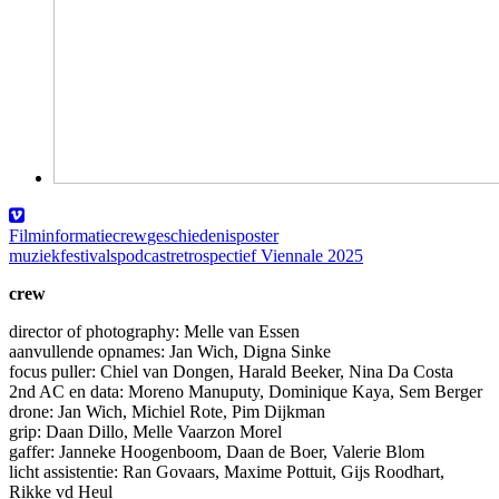
Filminformatie
crew
geschiedenis
poster
muziek
festivals
podcast
retrospectief Viennale 2025
crew
director of photography: Melle van Essen
aanvullende opnames: Jan Wich, Digna Sinke
focus puller: Chiel van Dongen, Harald Beeker, Nina Da Costa
2nd AC en data: Moreno Manuputy, Dominique Kaya, Sem Berger
drone: Jan Wich, Michiel Rote, Pim Dijkman
grip: Daan Dillo, Melle Vaarzon Morel
gaffer: Janneke Hoogenboom, Daan de Boer, Valerie Blom
licht assistentie: Ran Govaars, Maxime Pottuit, Gijs Roodhart,
Rikke vd Heul