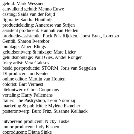
geluid: Mark Wessner
aanvullend geluid: Menno Euwe
casting: Saida van der Reijd
figuratie: Sandra Houthuijs
productieleiding: Annerose van Strijen
assistent producent: Hannah van Helden
productie-assistentie: Puck Pels Rijcken, Joost Brak, Lorenzo
Gentili, Sharon Iwerebor
montage: Albert Elings
geluidsontwerp & mixage: Marc Lizier
geluidsmontage: Paul Gies, Andel Rongen
foley artist: Vera Galesev
beeld postproductie: STORM, Joris van Seggelen
DI producer: Juri Keuter
online editor: Martijn van Houten
colorist: Bart Verraest
titelontwerp: Chris Coopmans
vertaling: Harry Pallemans
trailer: The Pastryshop, Leon Noordzij
marketing & publiciteit: Mylène Esmeijer
posterontwerp: Buro Fritz, Susanne Keilhack
uitvoerend producent: Nicky Tüske
junior producent: Indy Kisoen
coproducent: Digna Sinke